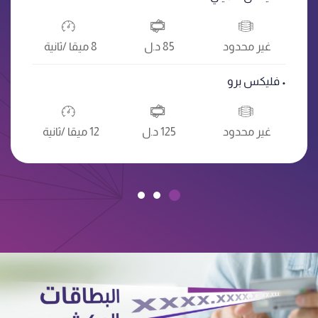
غير محدود
85 د.ل
8 ميقا /ثانية
• فليكس برو
غير محدود
125 د.ل
12 ميقا /ثانية