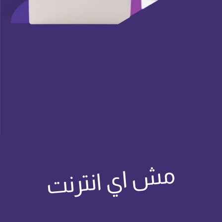
مش اي انترنت